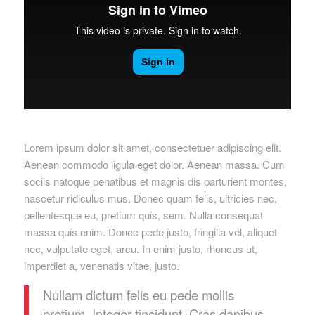
Lorem ipsum dolor sit amet, consectetuer adipiscing elit.
Aenean commodo ligula eget dolor. Aenean massa. Cum
sociis natoque penatibus et magnis dis parturient montes,
nascetur ridiculus mus. Donec quam felis, ultricies nec,
pellentesque eu, pretium quis, sem. Nulla consequat
massa quis enim. Donec pede justo, fringilla vel, aliquet
nec, vulputate eget, arcu. In enim justo, rhoncus ut,
imperdiet a, venenatis vitae, justo.
Nullam dictum felis eu pede mollis
pretium. Integer tincidunt. Cras dapibus.