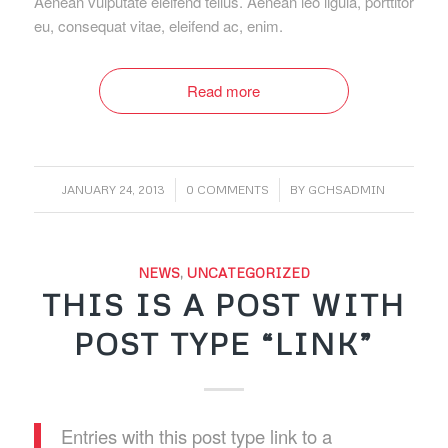
Aenean vulputate eleifend tellus. Aenean leo ligula, porttitor
eu, consequat vitae, eleifend ac, enim.
Read more
/
/
JANUARY 24, 2013
0 COMMENTS
BY
GCHSADMIN
NEWS
,
UNCATEGORIZED
THIS IS A POST WITH
POST TYPE “LINK”
Entries with this post type link to a