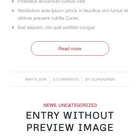
Phasellus accumsan cursus velit.
Vestibulum ante ipsum primis in faucibus orci luctus et
ultrices posuere cubilia Curae;
Sed aliquam, nisi quis porttitor congue
Read more
/
/
MAY 11, 2014
0 COMMENTS
BY
GCHSADMIN
NEWS
,
UNCATEGORIZED
ENTRY WITHOUT
PREVIEW IMAGE